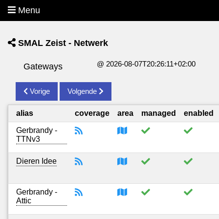
Menu
SMAL Zeist - Netwerk
@ 2026-08-07T20:26:11+02:00
Gateways
Vorige
Volgende
alias
coverage
area
managed
enabled
Gerbrandy -
TTNv3
Dieren Idee
Gerbrandy -
Attic