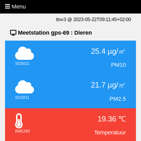
Menu
ttnv3 @ 2023-05-22T09:11:45+02:00
Meetstation gps-69 : Dieren
25.4 µg/㎥
SDS011
PM10
21.7 µg/㎥
SDS011
PM2.5
19.36 ℃
BME280
Temperatuur